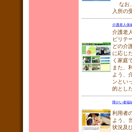
なお、
入所の
介護老人保
介護老
ビリテ
どの介
に応じ
く家庭
また、
よう、
ンとい
的とし
障がい者福
利用者
よう、
状況及