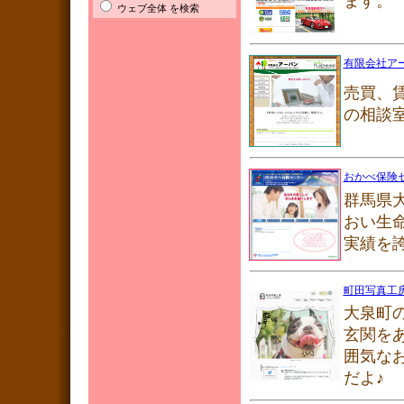
ます。
ウェブ全体 を検索
有限会社ア
売買、
の相談
おかべ保険
群馬県
おい生
実績を
町田写真工
大泉町
玄関を
囲気な
だよ♪