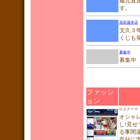
蔵元直
す。
高田屋本店
文久３
くじも
募集中
募集中
ファッシ
ョン
ロエクーマ（
オシャ
し!見
る事間
存分に