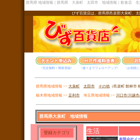
群馬県 地域情報｜群馬県 大泉町 太田市 地域情報｜飲食店 生
びず百貨店は、群馬県邑楽郡大泉町、太
↑完全無料！簡単登録↑
↑後々までフォローアップ↑
↑お気軽に
群馬県地域情報 >>
大泉町
太田市
その他
（邑楽町 館林市 
栃木県地域情報 >>
足利市
埼玉県地域情報 >>
川口市/川越市
群馬県大泉町 地域情報
生活
登録カテゴリ
有限会社イ