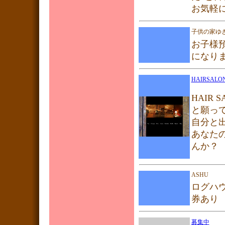
お気軽
子供の家ゆ
お子様
になり
HAIRSALO
HAIR 
と願っ
自分と
あなた
んか？
ASHU
ログハウ
券あり
募集中