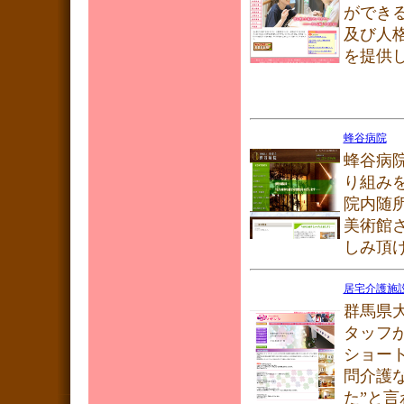
ができ
及び人
を提供
蜂谷病院
蜂谷病
り組み
院内随
美術館
しみ頂
居宅介護施設
群馬県
タッフ
ショー
問介護
た”と