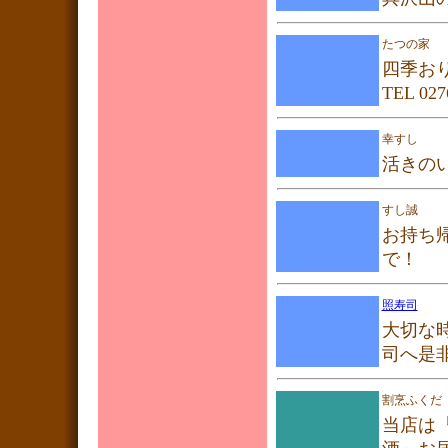
たつの家
四季お
TEL 02
幸すし
活きの
すし誠
お持ち帰
で！
照寿司
大切な
司へ是非
割烹ふくだ
当店は