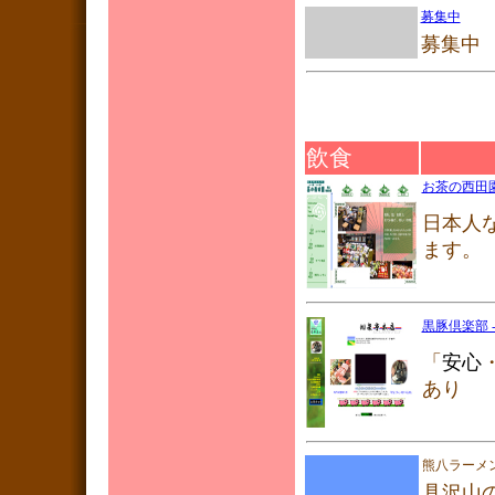
募集中
募集中
飲食
お茶の西田
日本人
ます。
黒豚倶楽部 
「
安心
あり
熊八ラーメ
具沢山