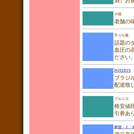
酒』お
小堀
老舗の
手うち庵
話題の
血圧の
ださい
POTATO'S
ブラジ
配達致
プルニエ
格安値
引券あ
夢酒・ド・ｶｰ