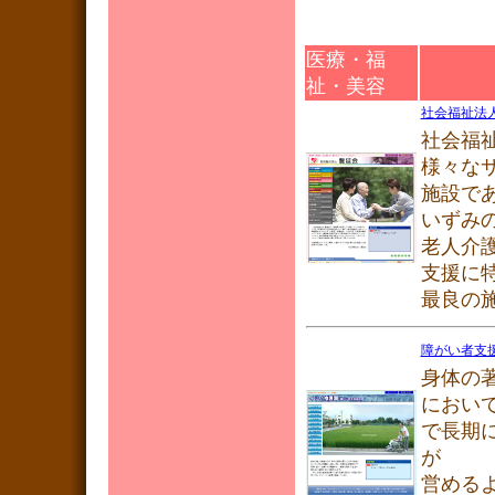
医療・福
祉・美容
社会福祉法
社会福
様々な
施設で
いずみ
老人介
支援に
最良の
障がい者支
身体の
におい
で長期
が
営める