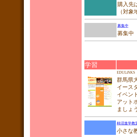
購入先
（対象
募集中
募集中
学習
EDULiNKS
群馬県
イース
イベン
アット
ましょ
柿沼進学教
小さな教