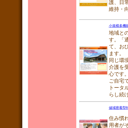
護、日
維持・
小規模多機
地域と
す。
て、お
ます。
同じ環境
介護を
心です
ご自宅
トータ
らし続
値域密着型
住み慣
用者が