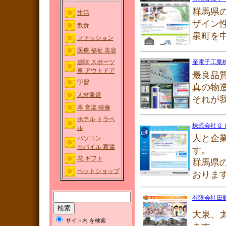
群馬県
生活
ザイン
飲食
泉町を
ファッション
医療 福祉 美容
趣味 スポーツ
産電子工業
車 アウトドア
最良品
学習
真の物
人材派遣
それが
本 音楽 映像
ホテル トラベ
株式会社Ｇ
ル
人と企
パソコン
モバイル 家電
す。
花 ギフト
群馬県
ペットショップ
おりま
有限会社田
大泉、
サイト内 を検索