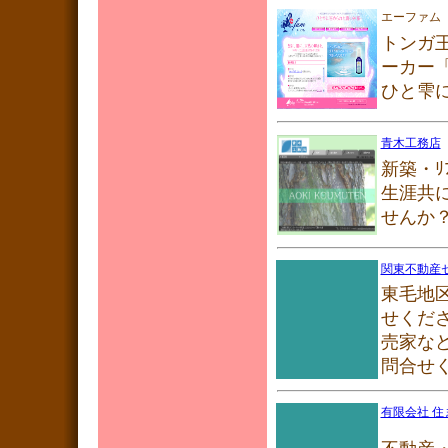
エーファム
トンガ
ーカー
ひと雫
青木工務店
新築・ﾘ
生涯共
せんか
関東不動産
東毛地
せくだ
売家な
問合せ
有限会社 住