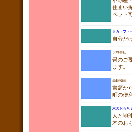
不動産
住まい
ペット
タカ・ファ
自分だ
大谷畳店
畳のご
ます。
高橋物流
書類から
町の便
木のおもちゃ.
人と地
木のお