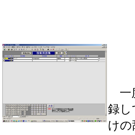
一度
録し
けの